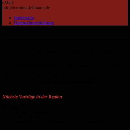
eMail
info@corinna-lehmann.de
Impressum
Datenschutzerklärung
Rund um`s Pferdetraining in Bodenarbeit und Reiten
„
Vorträge – Seminare – Lehrgänge – Unterricht
“
Motivierte und zufriedene Pferde durch pferdegerechtes Training
in umsichtiger Menschenhand
Nächste Vorträge in der Region
Samstag, 06.Juni
59519 Wamel-Möhnesee, 10 bis 13 Uhr
Foto / Video Vortrag
„Sechs Bausteine für jedes Pferd und jeden Reiter“