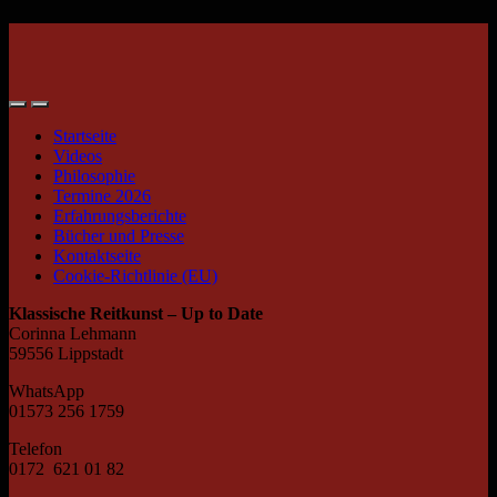
Startseite
Videos
Philosophie
Termine 2026
Erfahrungsberichte
Bücher und Presse
Kontaktseite
Cookie-Richtlinie (EU)
Klassische Reitkunst – Up to Date
Corinna Lehmann
59556 Lippstadt
WhatsApp
01573 256 1759
Telefon
0172 621 01 82